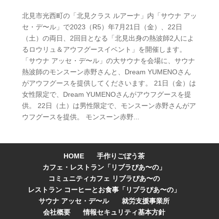
北見市光西町の「北見クラス ルアーナ」内「サウナ アッ
セ・デ〜ル」で2023（R5）年7月21日（金）、22日
（土）の両日、2回目となる「北見出身の熱波師2人によ
るロウリュ＆アウフグースイベント」を開催します。
「サウナ アッセ・デ〜ル」の大サウナを会場に、サウナ
熱波師のモンスーン赤野さんと、Dream YUMENOさん
がアウフグースを提供してくださいます。 21日（金）は
女性限定で、Dream YUMENOさんがアウフグースを提
供。 22日（土）は男性限定で、モンスーン赤野さんがア
ウフグースを提供。 モンスーン赤野...
HOME
手作りごぼう茶
カフェ・レストラン「リブラぴあ〜の」
コミュニティカフェ リブラぴあ〜の
レストラン コーヒーとお食事「リブラぴあ〜の」
サウナ アッセ・デ〜ル
就労支援事業所
会社概要
情報セキュリティ基本方針